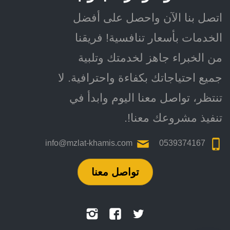
اتصل بنا الآن واحصل على أفضل
الخدمات بأسعار تنافسية! فريقنا
من الخبراء جاهز لخدمتك وتلبية
جميع احتياجاتك بكفاءة واحترافية. لا
تنتظر، تواصل معنا اليوم وابدأ في
تنفيذ مشروعك معنا!.
info@mzlat-khamis.com
0539374167
تواصل معنا
تابعنا
تابعنا
تابعنا
على
على
على