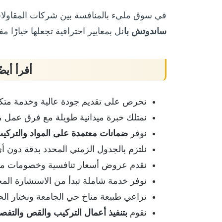
في سوق مليء بالمنافسة بين شركات المقاول
ساندوتش با
نل بمعايير احترافية تجعلها خيارً
أقرأ أيضً
نحرص على تقديم جودة عالية وخدمة متكامل
نمتلك خبرة ميدانية طويلة مع فرق عم
نوفر
ضمانات معتمدة على المواد والتركي
نلتزم بالجدول الزمني المحدد بدقة دون أي
نقدم عروض أسعار تنافسية وخصومات ممي
نوفر خدمة شاملة تبدأ من الاستشارة المجا
نراعي طبيعة مناخ حي الجامعة ونختار الح
نقوم
بتنفيذ أعمال التركيب والقص والتفص