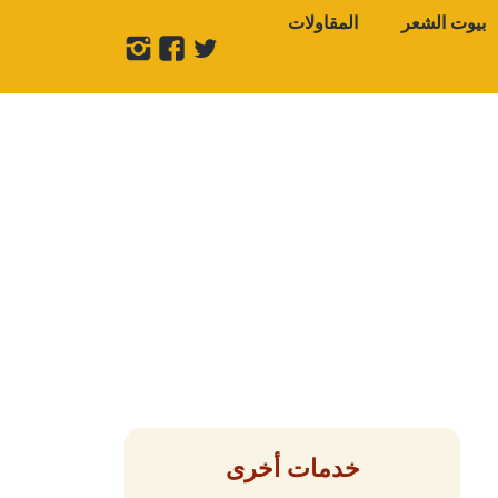
بيوت الشعر
المقاولات
تابعنا
تابعنا
تابعنا
على
على
على
تويتر
فيسبوك
انستجرام
خدمات أخرى