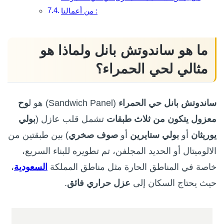
من أعمالنا :
ما هو ساندوتش بانل ولماذا هو
مثالي لحي الحمراء؟
ساندوتش بانل حي الحمراء
(Sandwich Panel) هو ل
وح
معزول يتكون من ثلاث طبقات
تشمل قلب عازل (
ب
ولي
يوريثان
أو
بولي ستايرين
أو
صوف صخري
) بين طبقتين من
الالوميتال أو الحديد المجلفن، تم تطويره للبناء السريع،
خاصة في المناطق الحارة مثل مناطق المملكة
السعودية
،
حيث يحتاج السكان إلى
عزل حراري فائق
.