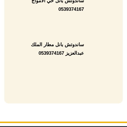
ساندوتش بانل حي الامواج
0539374167
ساندوتش بانل مطار الملك
عبدالعزيز 0539374167