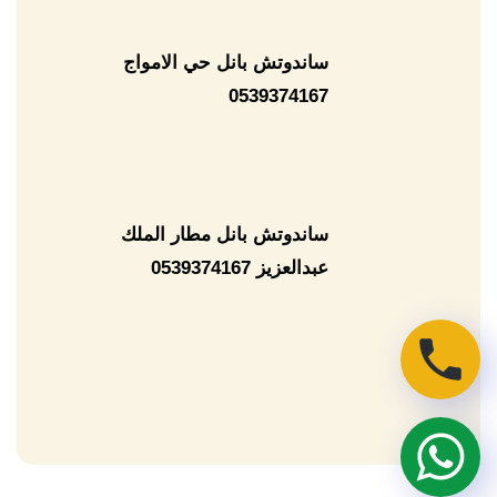
ساندوتش بانل حي الامواج
0539374167
ساندوتش بانل مطار الملك
عبدالعزيز 0539374167
تحدث
معنا
عبر
تحدث
الجوال
معنا