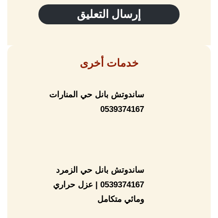
خدمات أخرى
ساندوتش بانل حي المنارات
0539374167
ساندوتش بانل حي الزمرد
0539374167 | عزل حراري
ومائي متكامل